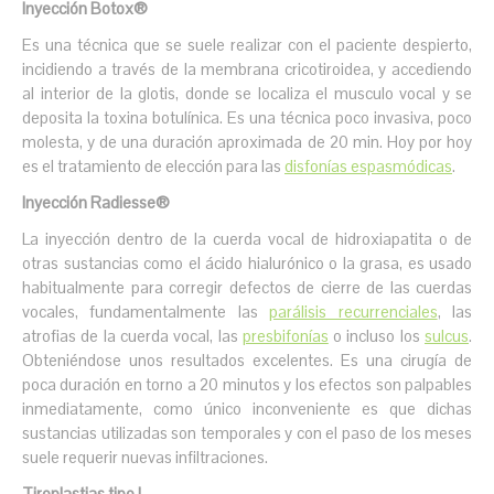
Inyección Botox®
Es una técnica que se suele realizar con el paciente despierto,
incidiendo a través de la membrana cricotiroidea, y accediendo
al interior de la glotis, donde se localiza el musculo vocal y se
deposita la toxina botulínica. Es una técnica poco invasiva, poco
molesta, y de una duración aproximada de 20 min. Hoy por hoy
es el tratamiento de elección para las
disfonías espasmódicas
.
Inyección Radiesse®
La inyección dentro de la cuerda vocal de hidroxiapatita o de
otras sustancias como el ácido hialurónico o la grasa, es usado
habitualmente para corregir defectos de cierre de las cuerdas
vocales, fundamentalmente las
parálisis recurrenciales
, las
atrofias de la cuerda vocal, las
presbifonías
o incluso los
sulcus
.
Obteniéndose unos resultados excelentes. Es una cirugía de
poca duración en torno a 20 minutos y los efectos son palpables
inmediatamente, como único inconveniente es que dichas
sustancias utilizadas son temporales y con el paso de los meses
suele requerir nuevas infiltraciones.
Tiroplastias tipo I