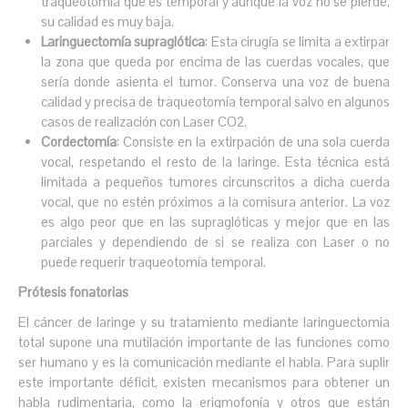
traqueotomía que es temporal y aunque la voz no se pierde,
su calidad es muy baja.
Laringuectomía supraglótica
: Esta cirugía se limita a extirpar
la zona que queda por encima de las cuerdas vocales, que
sería donde asienta el tumor. Conserva una voz de buena
calidad y precisa de traqueotomía temporal salvo en algunos
casos de realización con Laser CO2.
Cordectomía
: Consiste en la extirpación de una sola cuerda
vocal, respetando el resto de la laringe. Esta técnica está
limitada a pequeños tumores circunscritos a dicha cuerda
vocal, que no estén próximos a la comisura anterior. La voz
es algo peor que en las supraglóticas y mejor que en las
parciales y dependiendo de si se realiza con Laser o no
puede requerir traqueotomía temporal.
Prótesis fonatorias
El cáncer de laringe y su tratamiento mediante laringuectomia
total supone una mutilación importante de las funciones como
ser humano y es la comunicación mediante el habla. Para suplir
este importante déficit, existen mecanismos para obtener un
habla rudimentaria, como la erigmofonía y otros que están