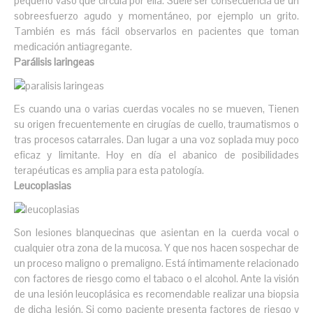
pequeño vaso que circula por ella. Suele ser consecuencia de un
sobreesfuerzo agudo y momentáneo, por ejemplo un grito.
También es más fácil observarlos en pacientes que toman
medicación antiagregante.
Parálisis laringeas
Es cuando una o varias cuerdas vocales no se mueven, Tienen
su origen frecuentemente en cirugías de cuello, traumatismos o
tras procesos catarrales. Dan lugar a una voz soplada muy poco
eficaz y limitante. Hoy en día el abanico de posibilidades
terapéuticas es amplia para esta patología.
Leucoplasias
Son lesiones blanquecinas que asientan en la cuerda vocal o
cualquier otra zona de la mucosa. Y que nos hacen sospechar de
un proceso maligno o premaligno. Está íntimamente relacionado
con factores de riesgo como el tabaco o el alcohol. Ante la visión
de una lesión leucoplásica es recomendable realizar una biopsia
de dicha lesión. Si como paciente presenta factores de riesgo y