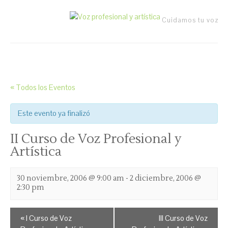
Cuidamos tu voz
« Todos los Eventos
Este evento ya finalizó
II Curso de Voz Profesional y
Artística
30 noviembre, 2006 @ 9:00 am
-
2 diciembre, 2006 @
2:30 pm
Navegación
«
I Curso de Voz
III Curso de Voz