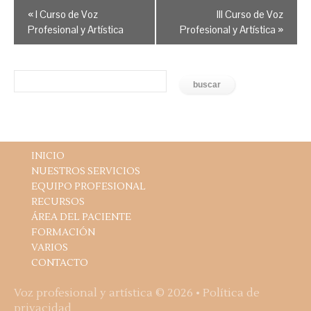
Navegación
«
I Curso de Voz
III Curso de Voz
entre
Profesional y Artística
Profesional y Artística
»
Eventos
INICIO
NUESTROS SERVICIOS
EQUIPO PROFESIONAL
RECURSOS
ÁREA DEL PACIENTE
FORMACIÓN
VARIOS
CONTACTO
Voz profesional y artística
© 2026 •
Política de
privacidad