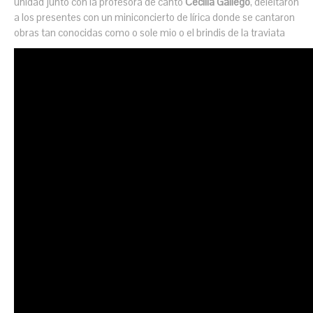
unidad junto con la profesora de canto
Cecilia Gallego
, deleitaron
a los presentes con un miniconcierto de lírica donde se cantaron
obras tan conocidas como o sole mio o el brindis de la traviata